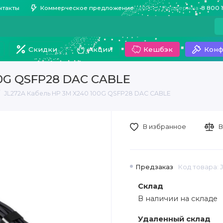
нтакты
Коммерческое предложение
Поддержка
8 800 
Скидки
Акции
Кешбэк
Конф
00G QSFP28 DAC CABLE
JL272A Кабель HP 3M X240 100G QSFP28 DAC CABLE
В избранное
В
Предзаказ
Код товара: 
Склад
В наличии на складе
Удаленный склад