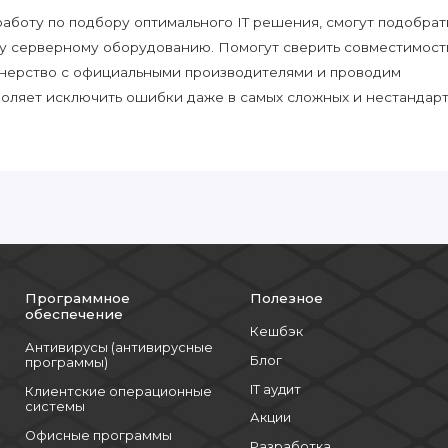
боту по подбору оптимального IT решения, смогут подобрат
у серверному оборудованию. Помогут сверить совместимост
нерство с официальными производителями и проводим
воляет исключить ошибки даже в самых сложных и нестандар
Программное
Полезное
обеспечение
Кешбэк
Антивирусы (антивирусные
Блог
программы)
IT аудит
Клиентские операционные
системы
Акции
Офисные программы
Разработка