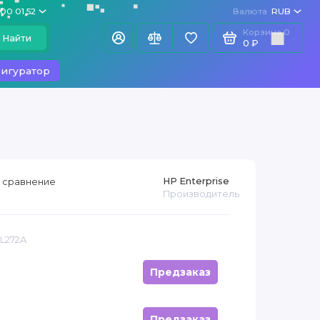
100 01 52
Валюта
RUB
Корзина
0
Найти
0 ₽
игуратор
HP Enterprise
 сравнение
Производитель
JL272A
Предзаказ
Предзаказ