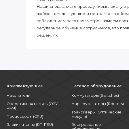
Наши специалисты проведут комплексную ра
любые комплектующие и не только к любом
соблюдением всех параметров. Имеем парт
регулярное обучение сотрудников, что поз
решениях.
Комплектующие
Сетевое оборудование
Накопители
Коммутаторы (Switches)
Оперативная память (ОЗУ-
Маршрутизаторы (Routers)
RAM)
Трансиверы (Оптические
Процессоры (CPU)
модули)
Блоки питания (БП-PSU)
Беспроводное
оборудование