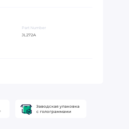
Part Number
JL272A
Заводская упаковка
т
с голограммами