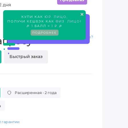
2 дня
×
КУПИ КАК
ЮР. ЛИЦО
,
Предзаказ
ПОЛУЧИ КЕШБЭК КАК
ФИЗ. ЛИЦО
!
🎉
1
БАЛЛ =
1 ₽
🎉
ПОДРОБНЕЕ
Нашли дешевле?
апросу
Быстрый заказ
Расширенная - 2 года
а
 гарантии