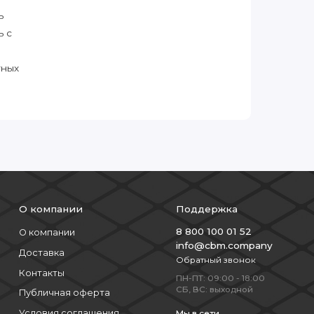
ь
ь с
тных
О компании
Поддержка
8 800 100 01 52
О компании
info@cbm.company
Доставка
Обратный звонок
Контакты
ПН-ПТ: 09:00 - 18:00
СБ, ВС: выходной
Публичная оферта
Условия соглашения
Мы в сети