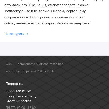
оптимального IT решения, смогут подобрать любые
комплектующие и не только к любому серверному
оборудованию. Помогут сверить совместимость с
соблюдением всех параметров. Имеем партнерство с
официальными производителями и проводим регулярное
Читать дальше
обучение сотрудников, что позволяет исключить ошибки даже
в самых сложных и нестандартных решениях.
CBM — components business machines
www.cbm.company © 2015 - 2026
Поддержка
8 800 100 01 52
info@cbm.company
Обратный звонок
ПН-ПТ: 09:00 - 18:00