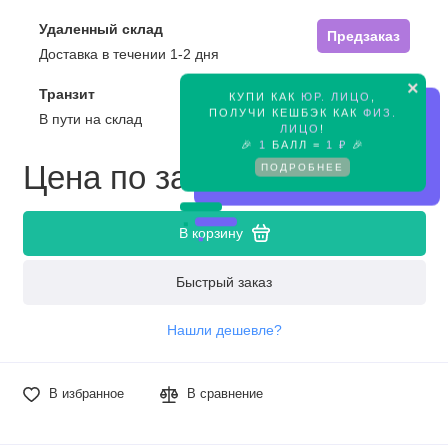
Удаленный склад
Предзаказ
Доставка в течении 1-2 дня
×
Транзит
КУПИ КАК
ЮР. ЛИЦО
,
Предзаказ
ПОЛУЧИ КЕШБЭК КАК
ФИЗ.
В пути на склад
ЛИЦО
!
🎉
1
БАЛЛ =
1 ₽
🎉
Цена по запросу
ПОДРОБНЕЕ
В корзину
Быстрый заказ
Нашли дешевле?
В избранное
В сравнение