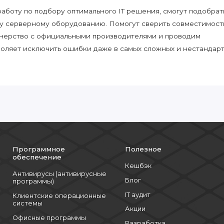
боту по подбору оптимального IT решения, смогут подобрат
у серверному оборудованию. Помогут сверить совместимост
нерство с официальными производителями и проводим
воляет исключить ошибки даже в самых сложных и нестандар
Программное
Полезное
обеспечение
Кешбэк
Антивирусы (антивирусные
Блог
программы)
IT аудит
Клиентские операционные
системы
Акции
Офисные программы
Разработка