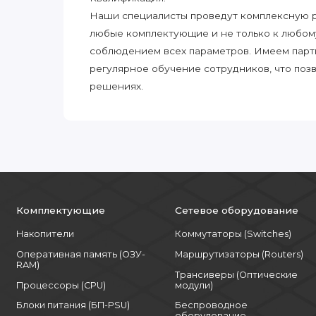
Наши специалисты проведут комплексную ра
любые комплектующие и не только к любом
соблюдением всех параметров. Имеем парт
регулярное обучение сотрудников, что поз
решениях.
Комплектующие
Сетевое оборудование
Накопители
Коммутаторы (Switches)
Оперативная память (ОЗУ-
Маршрутизаторы (Routers)
RAM)
Трансиверы (Оптические
Процессоры (CPU)
модули)
Блоки питания (БП-PSU)
Беспроводное
оборудование