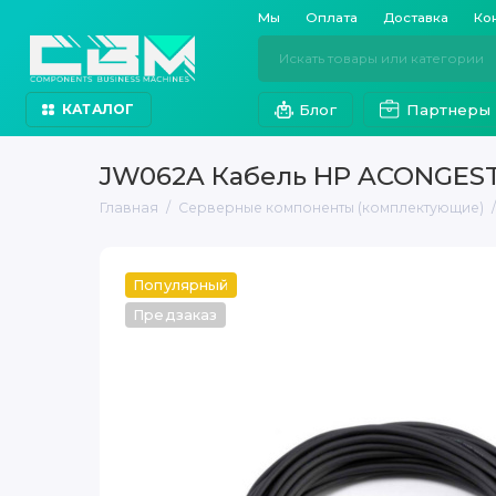
Мы
Оплата
Доставка
Ко
Блог
Партнеры
КАТАЛОГ
JW062A Кабель HP ACONGES
Главная
Серверные компоненты (комплектующие)
Популярный
Предзаказ