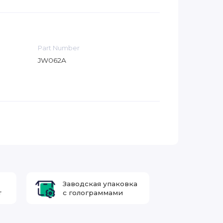
Part Number
JW062A
Заводская упаковка
т
с голограммами