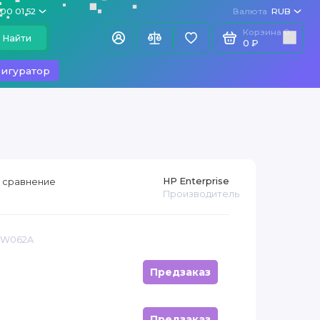
100 01 52
Валюта
RUB
Корзина
0
Найти
0 ₽
игуратор
HP Enterprise
 сравнение
Производитель
 JW062A
Предзаказ
Предзаказ