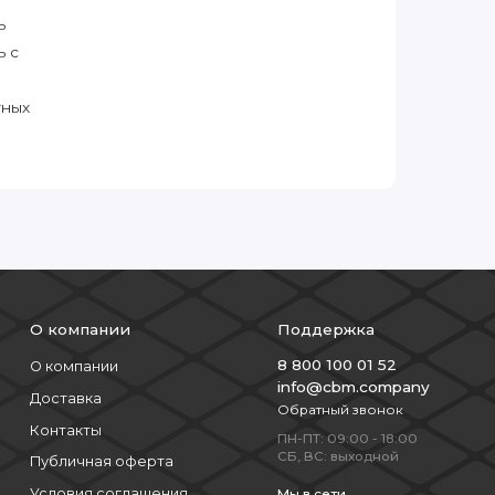
ь
ь с
тных
О компании
Поддержка
8 800 100 01 52
О компании
info@cbm.company
Доставка
Обратный звонок
Контакты
ПН-ПТ: 09:00 - 18:00
СБ, ВС: выходной
Публичная оферта
Условия соглашения
Мы в сети