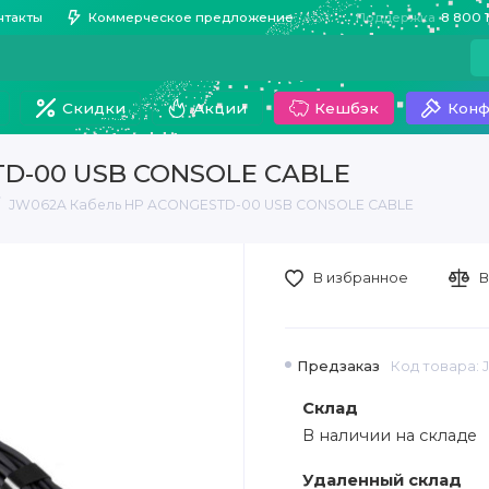
нтакты
Коммерческое предложение
Поддержка
8 800 
Скидки
Акции
Кешбэк
Конф
TD-00 USB CONSOLE CABLE
JW062A Кабель HP ACONGESTD-00 USB CONSOLE CABLE
В избранное
В
Предзаказ
Код товара:
Склад
В наличии на складе
Удаленный склад