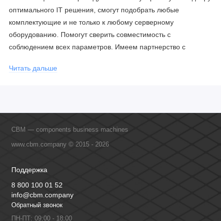
оптимального IT решения, смогут подобрать любые
комплектующие и не только к любому серверному
оборудованию. Помогут сверить совместимость с
соблюдением всех параметров. Имеем партнерство с
официальными производителями и проводим регулярное
Читать дальше
обучение сотрудников, что позволяет исключить ошибки даже
в самых сложных и нестандартных решениях.
CBM — components business machines
www.cbm.company © 2015 - 2026
Поддержка
8 800 100 01 52
info@cbm.company
Обратный звонок
ПН-ПТ: 09:00 - 18:00