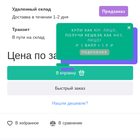
Удаленный склад
Предзаказ
Доставка в течении 1-2 дня
×
Транзит
КУПИ КАК
ЮР. ЛИЦО
,
Предзаказ
ПОЛУЧИ КЕШБЭК КАК
ФИЗ.
В пути на склад
ЛИЦО
!
🎉
1
БАЛЛ =
1 ₽
🎉
Цена по запросу
ПОДРОБНЕЕ
В корзину
Быстрый заказ
Нашли дешевле?
В избранное
В сравнение