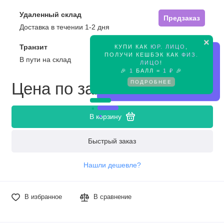
Удаленный склад
Предзаказ
Доставка в течении 1-2 дня
×
КУПИ КАК
ЮР. ЛИЦО
,
Транзит
Предзаказ
ПОЛУЧИ КЕШБЭК КАК
ФИЗ.
В пути на склад
ЛИЦО
!
🎉
1
БАЛЛ =
1 ₽
🎉
ПОДРОБНЕЕ
Цена по запросу
В корзину
Быстрый заказ
Нашли дешевле?
В избранное
В сравнение