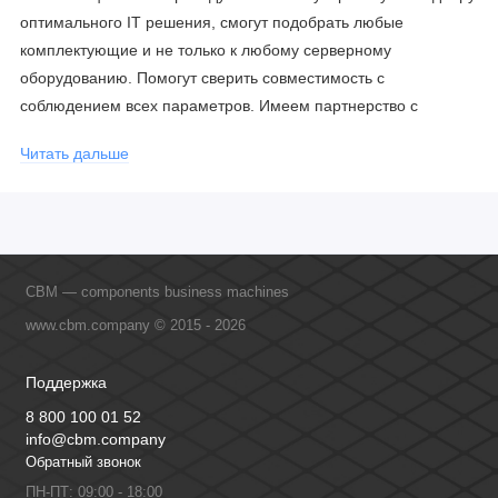
оптимального IT решения, смогут подобрать любые
комплектующие и не только к любому серверному
оборудованию. Помогут сверить совместимость с
соблюдением всех параметров. Имеем партнерство с
официальными производителями и проводим регулярное
Читать дальше
обучение сотрудников, что позволяет исключить ошибки даже
в самых сложных и нестандартных решениях.
CBM — components business machines
www.cbm.company © 2015 - 2026
Поддержка
8 800 100 01 52
info@cbm.company
Обратный звонок
ПН-ПТ: 09:00 - 18:00