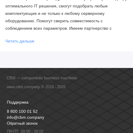
оптимального IT решения, смогут подобрать любые
комплектующие и не только к любому серверному
оборудованию. Помогут сверить совместимость с
соблюдением всех параметров. Имеем партнерство с
официальными производителями и проводим регулярное
Читать дальше
обучение сотрудников, что позволяет исключить ошибки даже
в самых сложных и нестандартных решениях.
CBM — components business machines
www.cbm.company © 2015 - 2026
Поддержка
8 800 100 01 52
info@cbm.company
Обратный звонок
ПН-ПТ: 09:00 - 18:00