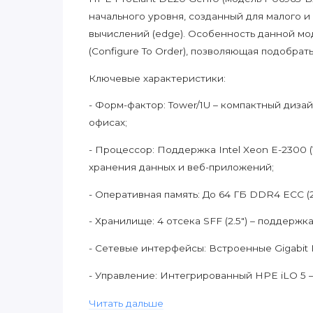
начального уровня, созданный для малого 
вычислений (edge). Особенность данной мод
(Configure To Order), позволяющая подобра
Ключевые характеристики:
- Форм-фактор: Tower/1U – компактный диза
офисах;
- Процессор: Поддержка Intel Xeon E-2300 (
хранения данных и веб-приложений;
- Оперативная память: До 64 ГБ DDR4 ECC (
- Хранилище: 4 отсека SFF (2.5") – поддерж
- Сетевые интерфейсы: Встроенные Gigabit 
- Управление: Интегрированный HPE iLO 5 
- Безопасность: Технологии HPE Silicon Roo
Читать дальше