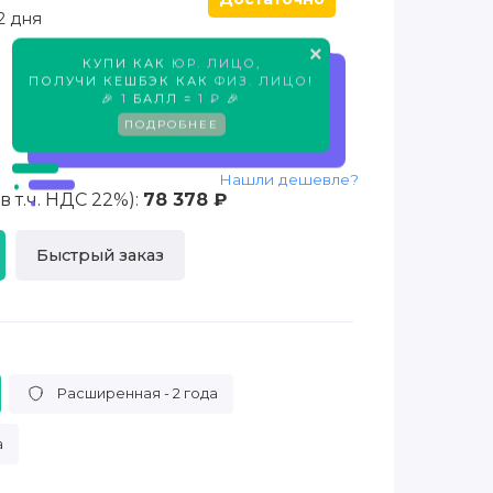
2 дня
×
КУПИ КАК
ЮР. ЛИЦО
,
Предзаказ
ПОЛУЧИ КЕШБЭК КАК
ФИЗ. ЛИЦО
!
🎉
1
БАЛЛ =
1 ₽
🎉
ПОДРОБНЕЕ
Нашли дешевле?
 т.ч. НДС 22%):
78 378 ₽
Быстрый заказ
Расширенная - 2 года
а