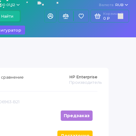
100 01 52
Валюта
RUB
Корзина
0
Найти
0 ₽
игуратор
HP Enterprise
 сравнение
Производитель
06963-B21
Предзаказ
Достаточно