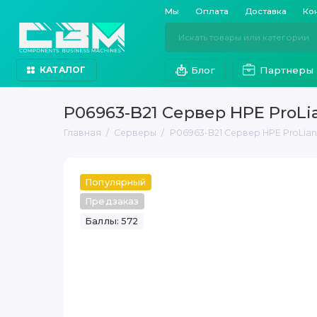
Мы
Оплата
Доставка
Ко
Блог
Партнеры
КАТАЛОГ
P06963-B21 Сервер HPE ProLi
Главная
Серверы
P06963-B21 Сервер HPE ProLiant
Популярный
Предзаказ
Баллы: 572