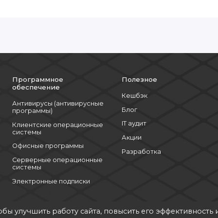
жное размещение файлов и резервных копий;
льких виртуальных машин для малого бизнеса;
Программное
Полезное
Active Directory, почтовых серверов и корпоративных
обеспечение
Кешбэк
Антивирусы (антивирусные
Блог
отка данных IoT, видеонаблюдения и телеметрии;
программы)
IT аудит
Клиентские операционные
большими и средними нагрузками.
системы
Акции
Офисные программы
Разработка
Серверные операционные
ть выбора процессора, объема памяти и типа накопителей;
системы
Электронные подписки
держке SSD в отсеках SFF;
изкое энергопотребление и минимум шума;
обы улучшить работу сайта, повысить его эффективность 