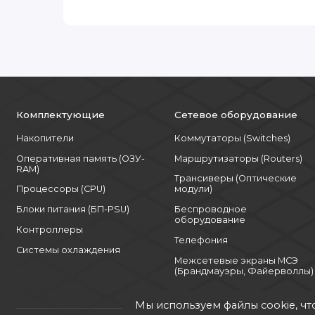
доступа и вредоносного ПО.
Области применения:
- Корпоративное хранилище данных – наде
- Сервер виртуализации – поддержка неско
Комплектующие
Сетевое оборудование
- Офисная инфраструктура – развертывание 
приложений;
Накопители
Коммутаторы (Switches)
Оперативная память (ОЗУ-
Маршрутизаторы (Routers)
- Периферийные вычисления (Edge) – обраб
RAM)
Трансиверы (Оптические
- Веб-хостинг и базы данных – работа с не
Процессоры (CPU)
модули)
Блоки питания (БП-PSU)
Беспроводное
Преимущества модели P06963-B21:
оборудование
Контроллеры
Телефония
- Гибкость конфигурации (CTO) – возможнос
Системы охлаждения
Межсетевые экраны МСЭ
- Высокая скорость работы – благодаря под
(Брандмауэры, Файерволлы)
- Компактность и энергоэффективность – н
Мы используем файлы cookie, чт