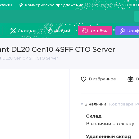
нтакты
Коммерческое предложение
Поддержка
8 800 
Скидки
Акции
Кешбэк
Конф
ant DL20 Gen10 4SFF CTO Server
 DL20 Gen10 4SFF CTO Server
В избранное
В
В наличии
Код товара: P
Склад
В наличии на складе
Удаленный склад