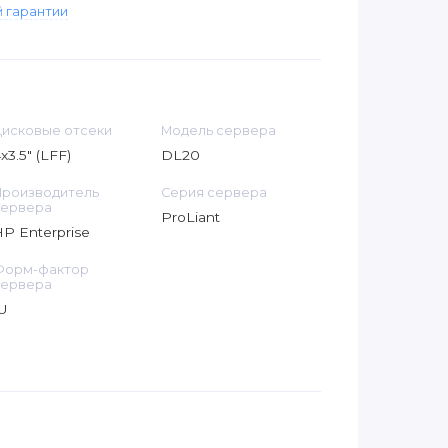
 гарантии
исковые отсеки
Модель сервера
x3.5" (LFF)
DL20
роизводитель
Серия сервера
сервера
ProLiant
P Enterprise
Форм-фактор
сервера
U