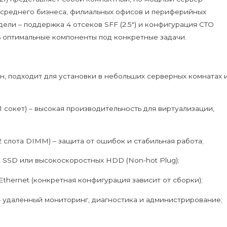
и среднего бизнеса, филиальных офисов и периферийных
ели – поддержка 4 отсеков SFF (2.5") и конфигурация CTO
ть оптимальные компоненты под конкретные задачи.
йн, подходит для установки в небольших серверных комнатах 
1 сокет) – высокая производительность для виртуализации,
2 слота DIMM) – защита от ошибок и стабильная работа;
ка SSD или высокоскоростных HDD (Non-hot Plug);
Ethernet (конкретная конфигурация зависит от сборки);
– удаленный мониторинг, диагностика и администрирование;
t of Trust и Secure Boot – защита от несанкционированного