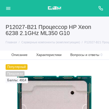
P12027-B21 Процессор HP Xeon
6238 2.1GHz ML350 G10
Главная
Серверные компоненты (комплектующие)
P12027-B21 Проц
Описание
Характеристики
Вопросы и ответы
0
Популярный
Предзаказ
Баллы: 4914