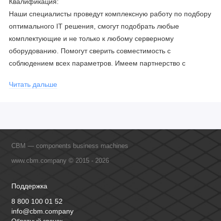
Квалификация:
Наши специалисты проведут комплексную работу по подбору
оптимального IT решения, смогут подобрать любые
комплектующие и не только к любому серверному
оборудованию. Помогут сверить совместимость с
соблюдением всех параметров. Имеем партнерство с
официальными производителями и проводим регулярное
Читать дальше
обучение сотрудников, что позволяет исключить ошибки даже
в самых сложных и не стандартных решениях.
CBM — components business machines
www.cbm.company © 2015 - 2026
Поддержка
8 800 100 01 52
info@cbm.company