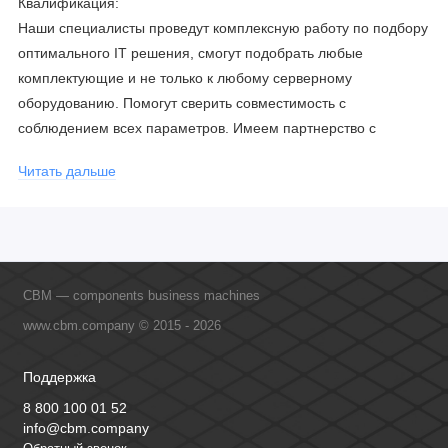
Квалификация:
Наши специалисты проведут комплексную работу по подбору
оптимального IT решения, смогут подобрать любые
комплектующие и не только к любому серверному
оборудованию. Помогут сверить совместимость с
соблюдением всех параметров. Имеем партнерство с
официальными производителями и проводим регулярное
Читать дальше
обучение сотрудников, что позволяет исключить ошибки даже
в самых сложных и не стандартных решениях.
CBM — components business machines
www.cbm.company © 2015 - 2026
Поддержка
8 800 100 01 52
info@cbm.company