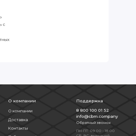
ь
ь с
тных
О компании
Поддержка
8 800 100 01 52
О компании
info@cbm.company
Доставка
Обратный звонок
Контакты
ПН-ПТ: 09:00 - 18:00
СБ, ВС: выходной