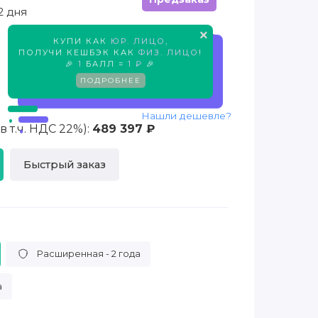
2 дня
×
КУПИ КАК
ЮР. ЛИЦО
,
Предзаказ
ПОЛУЧИ КЕШБЭК КАК
ФИЗ. ЛИЦО
!
🎉
1
БАЛЛ =
1 ₽
🎉
ПОДРОБНЕЕ
Нашли дешевле?
 т.ч. НДС 22%):
489 397 ₽
Быстрый заказ
Расширенная - 2 года
а