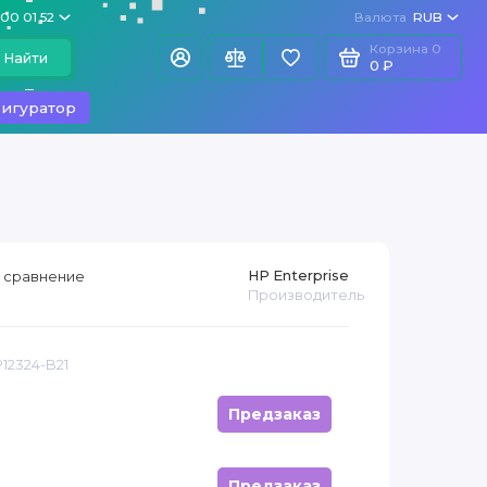
100 01 52
Валюта
RUB
Корзина
0
Найти
0 ₽
игуратор
HP Enterprise
 сравнение
Производитель
P12324-B21
Предзаказ
Предзаказ