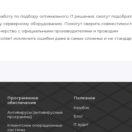
боту по подбору оптимального IT решения, смогут подобрат
у серверному оборудованию. Помогут сверить совместимост
нерство с официальными производителями и проводим
воляет исключить ошибки даже в самых сложных и не стандар
Программное
Полезное
обеспечение
Кешбэк
Антивирусы (антивирусные
Блог
программы)
IT аудит
Клиентские операционные
системы