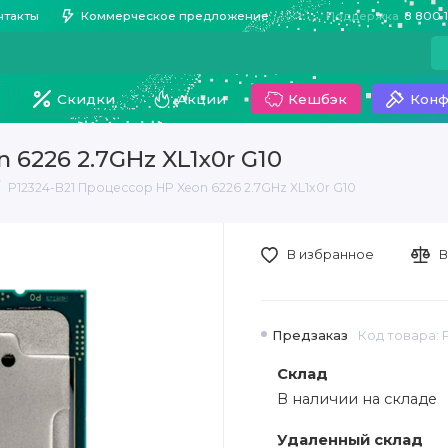
нтакты
Коммерческое предложение
Поддержка
8 800 
Скидки
Акции
Кешбэк
Конф
 6226 2.7GHz XL1x0r G10
P12324-B21 Процессор HP Xeon 6226 2.7GHz XL1x0r G10
В избранное
В
Предзаказ
Код товара: 
Склад
В наличии на складе
Удаленный склад