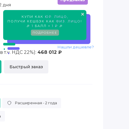
2 дня
×
КУПИ КАК
ЮР. ЛИЦО
,
Предзаказ
ПОЛУЧИ КЕШБЭК КАК
ФИЗ. ЛИЦО
!
🎉
1
БАЛЛ =
1 ₽
🎉
ПОДРОБНЕЕ
Нашли дешевле?
 т.ч. НДС 22%):
468 012 ₽
Быстрый заказ
Расширенная - 2 года
а