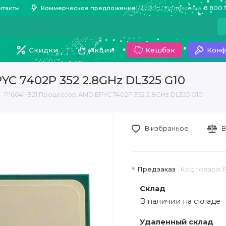
нтакты
Коммерческое предложение
Поддержка
8 800 
Скидки
Акции
Кешбэк
Конф
YC 7402P 352 2.8GHz DL325 G10
P16641-B21 Процессор AMD EPYC 7402P 352 2.8GHz DL325 G10
В избранное
В
Предзаказ
Код товара: P
Склад
В наличии на складе
Удаленный склад