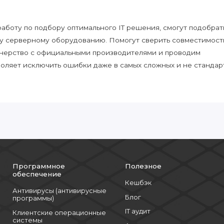
боту по подбору оптимального IT решения, смогут подобрат
у серверному оборудованию. Помогут сверить совместимост
нерство с официальными производителями и проводим
воляет исключить ошибки даже в самых сложных и не стандар
Программное
Полезное
обеспечение
Кешбэк
Антивирусы (антивирусные
Блог
программы)
IT аудит
Клиентские операционные
системы