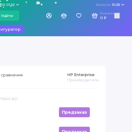
100 01 52
Валюта
RUB
Корзина
0
Найти
0 ₽
игуратор
HP Enterprise
 сравнение
Производитель
16641-B21
Предзаказ
Предзаказ