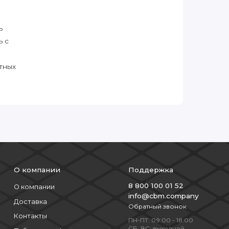
ь
ь с
тных
О компании
Поддержка
8 800 100 01 52
О компании
info@cbm.company
Доставка
Обратный звонок
Контакты
ПН-ПТ: 09:00 - 18:00
СБ, ВС: выходной