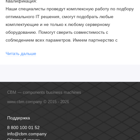
Квалификация:
Наши специалисты проведут комплексную работу по подбору
оптимального IT решения, смогут подобрать любые
комплектующие и не только к любому серверному
оборудованию. Помогут сверить совместимость с
соблюдением всех параметров. Имеем партнерство с
официальными производителями и проводим регулярное
Читать дальше
обучение сотрудников, что позволяет исключить ошибки даже
в самых сложных и не стандартных решениях.
CBM — components business machines
www.cbm.company © 2015 - 2026
Поддержка
8 800 100 01 52
info@cbm.company