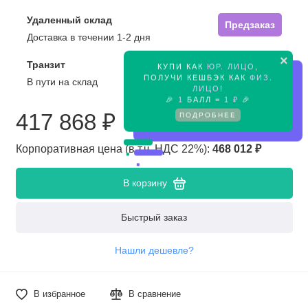
Удаленный склад
Предзаказ
Доставка в течении 1-2 дня
×
Транзит
КУПИ КАК
ЮР. ЛИЦО
,
Предзаказ
ПОЛУЧИ КЕШБЭК КАК
ФИЗ.
В пути на склад
ЛИЦО
!
🎉
1
БАЛЛ =
1 ₽
🎉
417 868 ₽
ПОДРОБНЕЕ
Корпоративная цена (в т.ч. НДС 22%):
468 012 ₽
В корзину
Быстрый заказ
Нашли дешевле?
В избранное
В сравнение