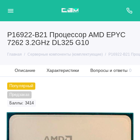
P16922-B21 Процессор AMD EPYC
7262 3.2GHz DL325 G10
Главная
Серверные компоненты (комплектующие)
P16922-B21 Проц
Описание
Характеристики
Вопросы и ответы
0
Популярный
Предзаказ
Баллы: 3414