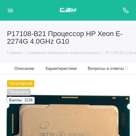
P17108-B21 Процессор HP Xeon E-
2274G 4.0GHz G10
Главная
Серверные компоненты (комплектующие)
P17108-B21 Проц
Описание
Характеристики
Вопросы и ответы
0
Популярный
Предзаказ
Баллы: 1134