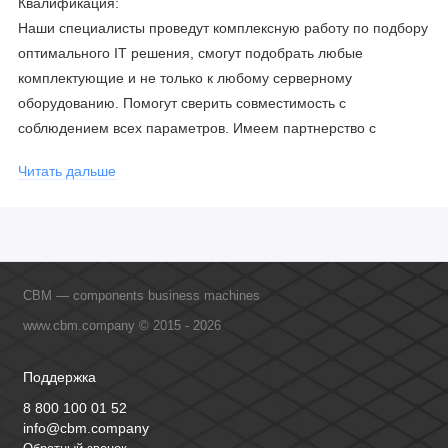
Квалификация:
Наши специалисты проведут комплексную работу по подбору
оптимального IT решения, смогут подобрать любые
комплектующие и не только к любому серверному
оборудованию. Помогут сверить совместимость с
соблюдением всех параметров. Имеем партнерство с
официальными производителями и проводим регулярное
Читать дальше
обучение сотрудников, что позволяет исключить ошибки даже
в самых сложных и не стандартных решениях.
CBM — components business machines
www.cbm.company © 2015 - 2026
Поддержка
8 800 100 01 52
info@cbm.company