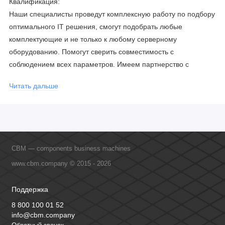
Квалификация:
Наши специалисты проведут комплексную работу по подбору
оптимального IT решения, смогут подобрать любые
комплектующие и не только к любому серверному
оборудованию. Помогут сверить совместимость с
соблюдением всех параметров. Имеем партнерство с
официальными производителями и проводим регулярное
Читать дальше
обучение сотрудников, что позволяет исключить ошибки даже
в самых сложных и не стандартных решениях.
CBM — components business machines
www.cbm.company © 2015 - 2026
Поддержка
8 800 100 01 52
info@cbm.company