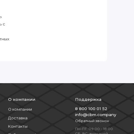
ь
ь с
тных
О компании
Поддержка
8 800 100 01 52
О компании
info@cbm.company
Доставка
Обратный звонок
Контакты
ПН-ПТ: 09:00 - 18:00
СБ, ВС: выходной