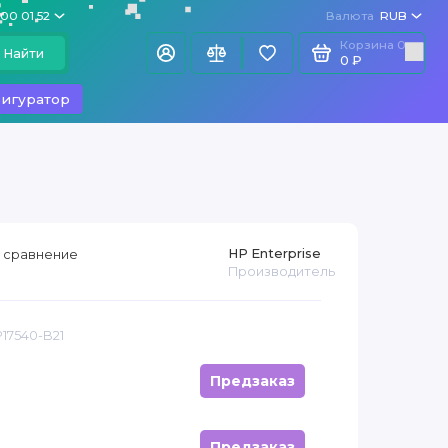
100 01 52
Валюта
RUB
Корзина
0
Найти
0 ₽
игуратор
HP Enterprise
 сравнение
Производитель
P17540-B21
Предзаказ
Предзаказ