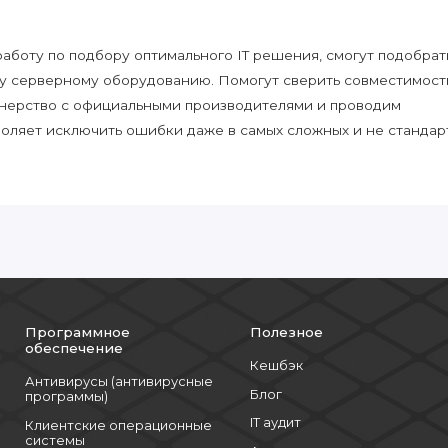
боту по подбору оптимального IT решения, смогут подобрат
у серверному оборудованию. Помогут сверить совместимост
нерство с официальными производителями и проводим
воляет исключить ошибки даже в самых сложных и не стандар
Программное
Полезное
обеспечение
Кешбэк
Антивирусы (антивирусные
Блог
программы)
IT аудит
Клиентские операционные
системы