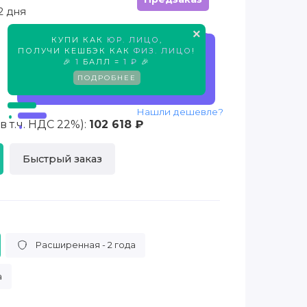
2 дня
×
КУПИ КАК
ЮР. ЛИЦО
,
Предзаказ
ПОЛУЧИ КЕШБЭК КАК
ФИЗ. ЛИЦО
!
🎉
1
БАЛЛ =
1 ₽
🎉
ПОДРОБНЕЕ
Нашли дешевле?
 т.ч. НДС 22%):
102 618 ₽
Быстрый заказ
Расширенная - 2 года
а