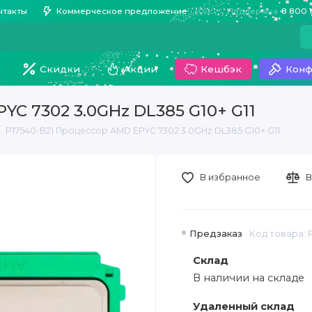
нтакты
Коммерческое предложение
Поддержка
8 800 
Скидки
Акции
Кешбэк
Конф
YC 7302 3.0GHz DL385 G10+ G11
P17540-B21 Процессор AMD EPYC 7302 3.0GHz DL385 G10+ G11
В избранное
В
Предзаказ
Код товара: 
Склад
В наличии на складе
Удаленный склад