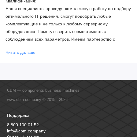
Квалификация:
Наши специалисты проведут комплексную работу по подбору
оптимального IT решения, смогут подобрать любые
комплектующие и не только к любому серверному
оборудованию. Помогут сверить совместимость с
соблюдением всех параметров. Имеем партнерство с
официальными производителями и проводим регулярное
Читать дальше
обучение сотрудников, что позволяет исключить ошибки даже
в самых сложных и не стандартных решениях.
CBM — components business machines
www.cbm.company © 2015 - 2026
Поддержка
8 800 100 01 52
info@cbm.company