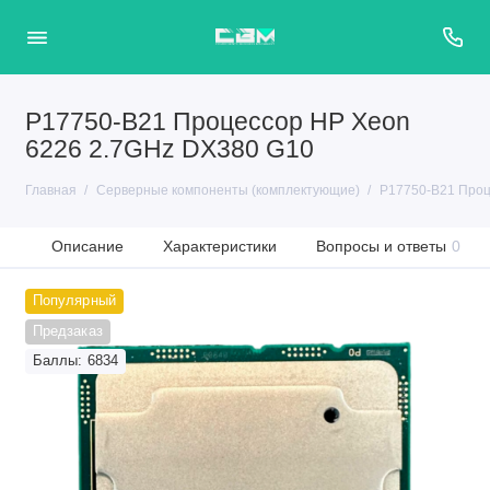
P17750-B21 Процессор HP Xeon
6226 2.7GHz DX380 G10
Главная
Серверные компоненты (комплектующие)
P17750-B21 Проц
Описание
Характеристики
Вопросы и ответы
0
Популярный
Предзаказ
Баллы: 6834