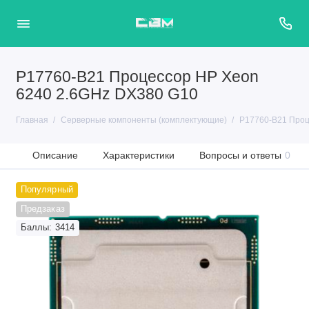
P17760-B21 Процессор HP Xeon
6240 2.6GHz DX380 G10
Главная
Серверные компоненты (комплектующие)
P17760-B21 Проц
Описание
Характеристики
Вопросы и ответы
0
Популярный
Предзаказ
Баллы: 3414