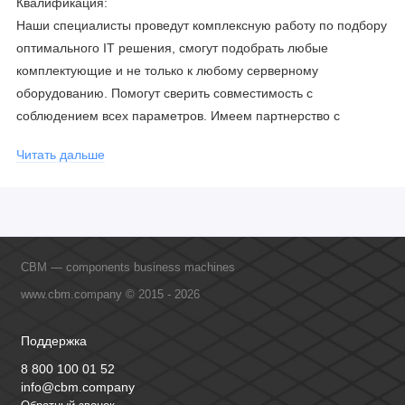
Квалификация:
Наши специалисты проведут комплексную работу по подбору
оптимального IT решения, смогут подобрать любые
комплектующие и не только к любому серверному
оборудованию. Помогут сверить совместимость с
соблюдением всех параметров. Имеем партнерство с
официальными производителями и проводим регулярное
Читать дальше
обучение сотрудников, что позволяет исключить ошибки даже
в самых сложных и не стандартных решениях.
CBM — components business machines
www.cbm.company © 2015 - 2026
Поддержка
8 800 100 01 52
info@cbm.company