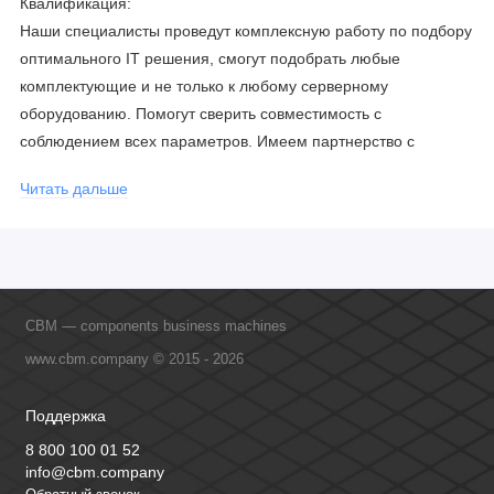
Квалификация:
Наши специалисты проведут комплексную работу по подбору
оптимального IT решения, смогут подобрать любые
комплектующие и не только к любому серверному
оборудованию. Помогут сверить совместимость с
соблюдением всех параметров. Имеем партнерство с
официальными производителями и проводим регулярное
Читать дальше
обучение сотрудников, что позволяет исключить ошибки даже
в самых сложных и не стандартных решениях.
CBM — components business machines
www.cbm.company © 2015 - 2026
Поддержка
8 800 100 01 52
info@cbm.company