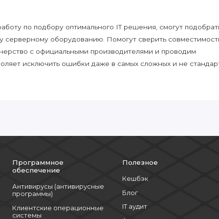
боту по подбору оптимального IT решения, смогут подобрат
у серверному оборудованию. Помогут сверить совместимост
нерство с официальными производителями и проводим
воляет исключить ошибки даже в самых сложных и не стандар
Программное
Полезное
обеспечение
Кешбэк
Антивирусы (антивирусные
Блог
программы)
IT аудит
Клиентские операционные
системы