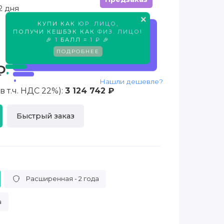
2 дня
×
КУПИ КАК
ЮР. ЛИЦО
,
ПОЛУЧИ КЕШБЭК КАК
ФИЗ. ЛИЦО
!
Предзаказ
🎉
1
БАЛЛ =
1 ₽
🎉
ПОДРОБНЕЕ
₽
Нашли дешевле?
 т.ч. НДС 22%):
3 124 742 ₽
Быстрый заказ
Расширенная - 2 года
а