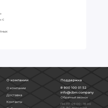
ь
ь с
тных
О компании
Поддержка
8 800 100 01 52
О компании
info@cbm.company
Доставка
Обратный звонок
Контакты
ПН-ПТ: 09:00 - 18:00
СБ, ВС: выходной