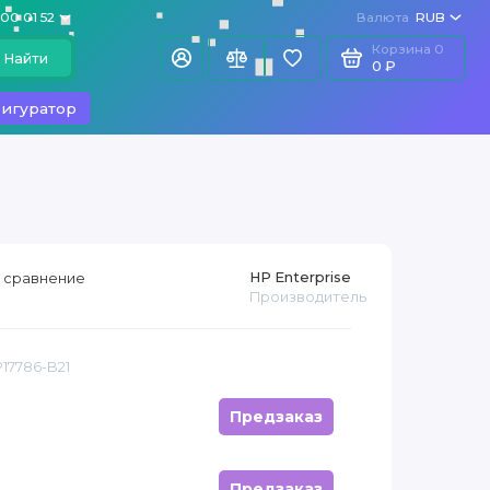
100 01 52
Валюта
RUB
Корзина
0
Найти
0 ₽
игуратор
HP Enterprise
 сравнение
Производитель
P17786-B21
Предзаказ
Предзаказ