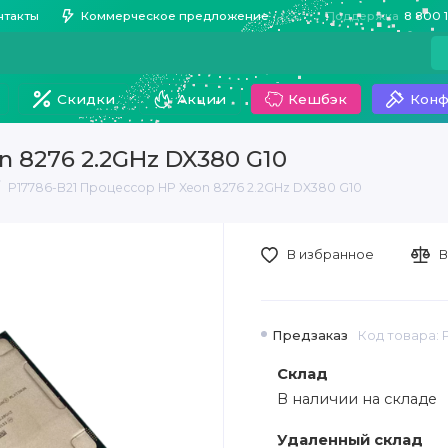
нтакты
Коммерческое предложение
Поддержка
8 800 
Скидки
Акции
Кешбэк
Конф
n 8276 2.2GHz DX380 G10
P17786-B21 Процессор HP Xeon 8276 2.2GHz DX380 G10
В избранное
В
Предзаказ
Код товара: 
Склад
В наличии на складе
Удаленный склад