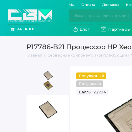
Мы
Оплата
Доставка
Ко
Блог
Партнеры
КАТАЛОГ
P17786-B21 Процессор HP Xeo
Главная
Серверные компоненты (комплектующие)
Популярный
Предзаказ
Баллы: 22794