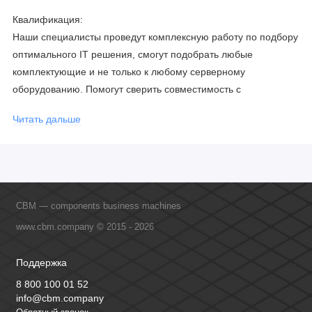
Квалификация:
Наши специалисты проведут комплексную работу по подбору
оптимального IT решения, смогут подобрать любые
комплектующие и не только к любому серверному
оборудованию. Помогут сверить совместимость с
соблюдением всех параметров. Имеем партнерство с
Читать дальше
официальными производителями и проводим регулярное
обучение сотрудников, что позволяет исключить ошибки даже
в самых сложных и не стандартных решениях.
CBM — components business machines
www.cbm.company © 2015 - 2026
Поддержка
8 800 100 01 52
info@cbm.company