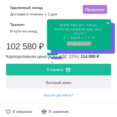
Удаленный склад
Предзаказ
Доставка в течении 1-2 дня
×
Транзит
КУПИ КАК
ЮР. ЛИЦО
,
Предзаказ
ПОЛУЧИ КЕШБЭК КАК
ФИЗ.
В пути на склад
ЛИЦО
!
🎉
1
БАЛЛ =
1 ₽
🎉
102 580 ₽
ПОДРОБНЕЕ
Корпоративная цена (в т.ч. НДС 22%):
114 890 ₽
В корзину
Быстрый заказ
Нашли дешевле?
В избранное
В сравнение