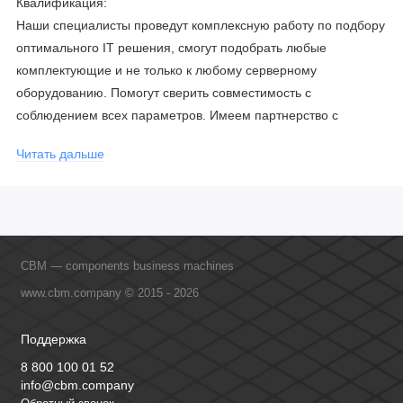
Квалификация:
Наши специалисты проведут комплексную работу по подбору
оптимального IT решения, смогут подобрать любые
комплектующие и не только к любому серверному
оборудованию. Помогут сверить совместимость с
соблюдением всех параметров. Имеем партнерство с
официальными производителями и проводим регулярное
Читать дальше
обучение сотрудников, что позволяет исключить ошибки даже
в самых сложных и не стандартных решениях.
CBM — components business machines
www.cbm.company © 2015 - 2026
Поддержка
8 800 100 01 52
info@cbm.company