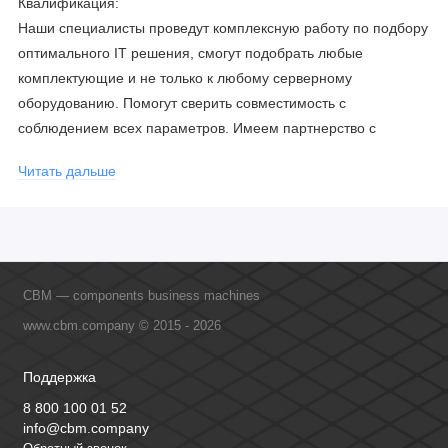
Квалификация:
Наши специалисты проведут комплексную работу по подбору
оптимального IT решения, смогут подобрать любые
комплектующие и не только к любому серверному
оборудованию. Помогут сверить совместимость с
соблюдением всех параметров. Имеем партнерство с
официальными производителями и проводим регулярное
Читать дальше
обучение сотрудников, что позволяет исключить ошибки даже
в самых сложных и не стандартных решениях.
CBM — components business machines
www.cbm.company © 2015 - 2026
Поддержка
8 800 100 01 52
info@cbm.company