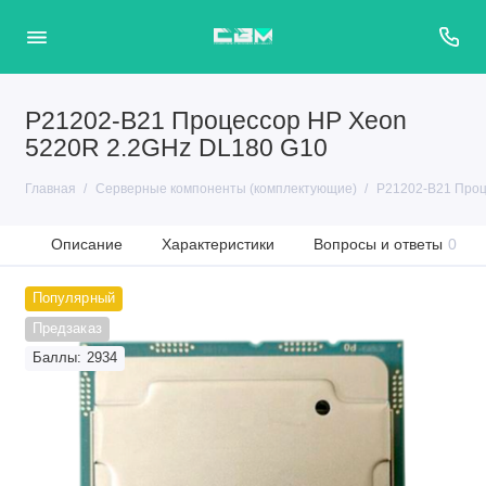
P21202-B21 Процессор HP Xeon
5220R 2.2GHz DL180 G10
Главная
Серверные компоненты (комплектующие)
P21202-B21 Проц
Описание
Характеристики
Вопросы и ответы
0
Популярный
Предзаказ
Баллы: 2934