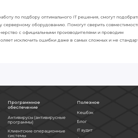
боту по подбору оптимального IT решения, смогут подобрат
у серверному оборудованию. Помогут сверить совместимост
нерство с официальными производителями и проводим
воляет исключить ошибки даже в самых сложных и не стандар
Программное
Полезное
обеспечение
Кешбэк
Антивирусы (антивирусные
Блог
программы)
IT аудит
Клиентские операционные
системы