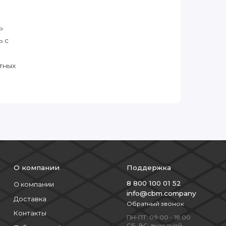
ь
ь с
тных
О компании
Поддержка
8 800 100 01 52
О компании
info@cbm.company
Доставка
Обратный звонок
Контакты
ПН-ПТ: 09:00 - 18:00
СБ, ВС: выходной