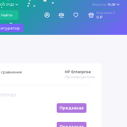
100 01 52
Валюта
RUB
Корзина
0
Найти
0 ₽
игуратор
HP Enterprise
 сравнение
Производитель
21717-B21
Предзаказ
Предзаказ