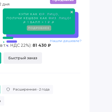
2 дня
×
КУПИ КАК
ЮР. ЛИЦО
,
Предзаказ
ПОЛУЧИ КЕШБЭК КАК
ФИЗ. ЛИЦО
!
🎉
1
БАЛЛ =
1 ₽
🎉
ПОДРОБНЕЕ
Нашли дешевле?
 т.ч. НДС 22%):
81 430 ₽
Быстрый заказ
Расширенная - 2 года
а