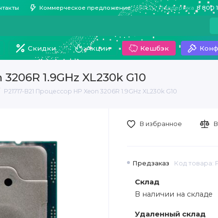
нтакты
Коммерческое предложение
Поддержка
8 800 
Скидки
Акции
Кешбэк
Конф
 3206R 1.9GHz XL230k G10
P21717-B21 Процессор HP Xeon 3206R 1.9GHz XL230k G10
В избранное
В
Предзаказ
Код товара: P
Склад
В наличии на складе
Удаленный склад