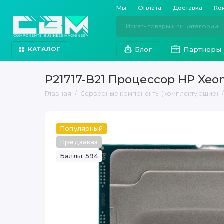
Мы
Оплата
Доставка
Ко
Блог
Партнеры
КАТАЛОГ
P21717-B21 Процессор HP Xeon
Главная
Серверные компоненты (комплектующие)
Популярный
Предзаказ
Баллы: 594