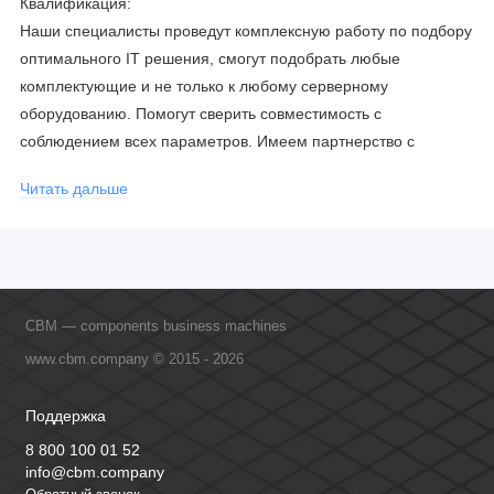
Квалификация:
Наши специалисты проведут комплексную работу по подбору
оптимального IT решения, смогут подобрать любые
комплектующие и не только к любому серверному
оборудованию. Помогут сверить совместимость с
соблюдением всех параметров. Имеем партнерство с
официальными производителями и проводим регулярное
Читать дальше
обучение сотрудников, что позволяет исключить ошибки даже
в самых сложных и не стандартных решениях.
CBM — components business machines
www.cbm.company © 2015 - 2026
Поддержка
8 800 100 01 52
info@cbm.company