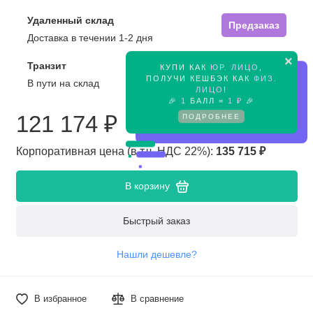
Удаленный склад
Предзаказ
Доставка в течении 1-2 дня
×
Транзит
КУПИ КАК
ЮР. ЛИЦО
,
Предзаказ
ПОЛУЧИ КЕШБЭК КАК
ФИЗ.
В пути на склад
ЛИЦО
!
🎉
1
БАЛЛ =
1 ₽
🎉
121 174 ₽
ПОДРОБНЕЕ
Корпоративная цена (в т.ч. НДС 22%):
135 715 ₽
В корзину
Быстрый заказ
Нашли дешевле?
В избранное
В сравнение