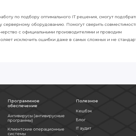
боту по подбору оптимального IT решения, смогут подобрат
у серверному оборудованию. Помогут сверить совместимост
нерство с официальными производителями и проводим
воляет исключить ошибки даже в самых сложных и не стандар
Программное
Полезное
обеспечение
Кешбэк
Антивирусы (антивирусные
Блог
программы)
IT аудит
Клиентские операционные
системы