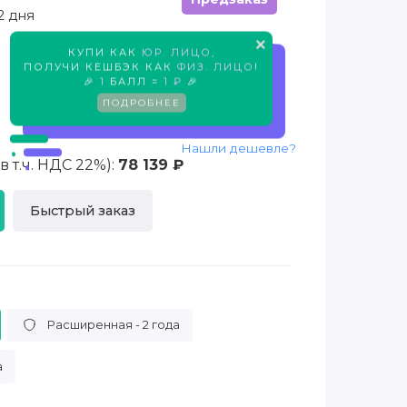
2 дня
×
КУПИ КАК
ЮР. ЛИЦО
,
Предзаказ
ПОЛУЧИ КЕШБЭК КАК
ФИЗ. ЛИЦО
!
🎉
1
БАЛЛ =
1 ₽
🎉
ПОДРОБНЕЕ
Нашли дешевле?
 т.ч. НДС 22%):
78 139 ₽
Быстрый заказ
Расширенная - 2 года
а