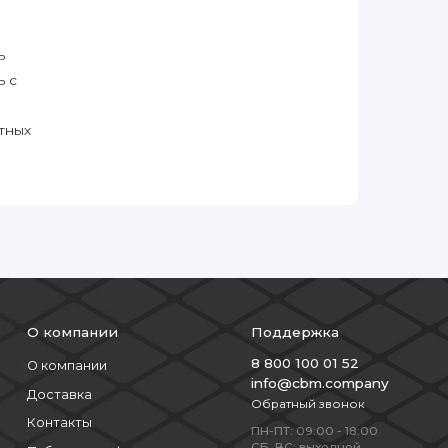
ь
ь с
тных
О компании
Поддержка
8 800 100 01 52
О компании
info@cbm.company
Доставка
Обратный звонок
Контакты
ПН-ПТ: 09:00 - 18:00
СБ, ВС: выходной