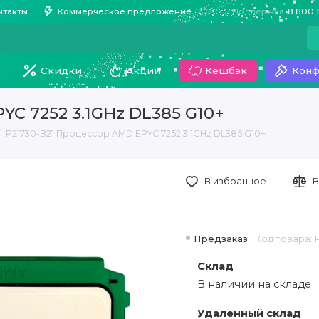
нтакты
Коммерческое предложение
Поддержка
8 800 
Скидки
Акции
Кешбэк
Конф
YC 7252 3.1GHz DL385 G10+
P21730-B21 Процессор AMD EPYC 7252 3.1GHz DL385 G10+
В избранное
В
Предзаказ
Код товара: 
Склад
В наличии на складе
Удаленный склад