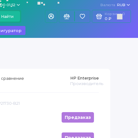
100 01 52
Валюта
RUB
Корзина
0
Найти
0 ₽
игуратор
HP Enterprise
 сравнение
Производитель
P21730-B21
Предзаказ
Предзаказ