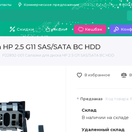
нтакты
Коммерческое предложение
Поддержка
8 800 
Скидки
Акции
Кешбэк
Конф
 HP 2.5 G11 SAS/SATA BC HDD
P22892-001 Салазки для диска HP 2.5 G11 SAS/SATA BC HDD
В избранное
В
Предзаказ
Код товара: 
Склад
В наличии на складе
Удаленный склад