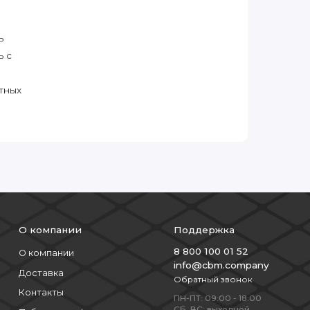
ь
ь с
тных
О компании
Поддержка
8 800 100 01 52
О компании
info@cbm.company
Доставка
Обратный звонок
Контакты
ПН-ПТ: 09:00 - 18:00
СБ, ВС: выходной