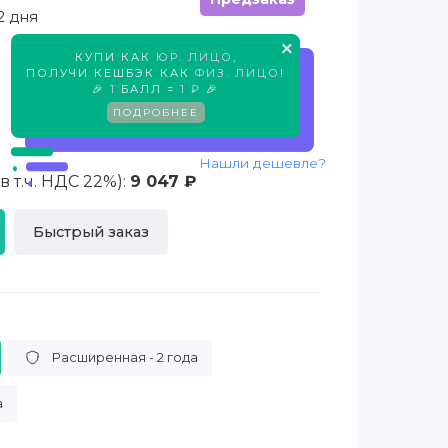
2 дня
×
КУПИ КАК
ЮР. ЛИЦО
,
Предзаказ
ПОЛУЧИ КЕШБЭК КАК
ФИЗ. ЛИЦО
!
🎉
1
БАЛЛ =
1 ₽
🎉
ПОДРОБНЕЕ
Нашли дешевле?
 т.ч. НДС 22%):
9 047 ₽
Быстрый заказ
Расширенная - 2 года
а