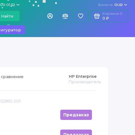
100 01 52
Валюта
RUB
Корзина
0
Найти
0 ₽
игуратор
HP Enterprise
 сравнение
Производитель
P22892-001
Предзаказ
Предзаказ