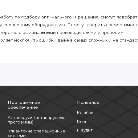
боту по подбору оптимального IT решения, смогут подобрат
у серверному оборудованию. Помогут сверить совместимост
нерство с официальными производителями и проводим
воляет исключить ошибки даже в самых сложных и не стандар
Программное
Полезное
обеспечение
Кешбэк
Антивирусы (антивирусные
Блог
программы)
IT аудит
Клиентские операционные
системы