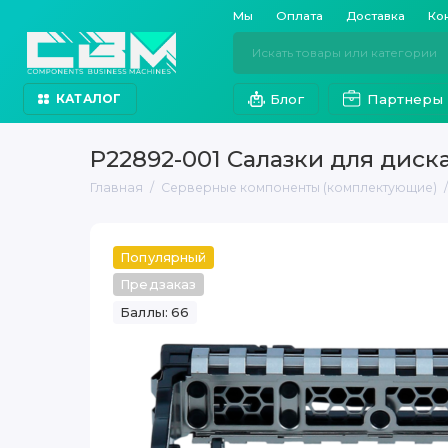
Мы
Оплата
Доставка
Ко
Блог
Партнеры
КАТАЛОГ
P22892-001 Салазки для диска
Главная
Серверные компоненты (комплектующие)
Популярный
Предзаказ
Баллы: 66