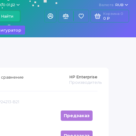
100 01 52
Валюта
RUB
Корзина
0
Найти
0 ₽
игуратор
HP Enterprise
 сравнение
Производитель
P24213-B21
Предзаказ
Предзаказ