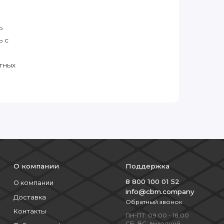
ь
ь с
тных
О компании
Поддержка
8 800 100 01 52
О компании
info@cbm.company
Доставка
Обратный звонок
Контакты
ПН-ПТ: 09:00 - 18:00
СБ, ВС: выходной