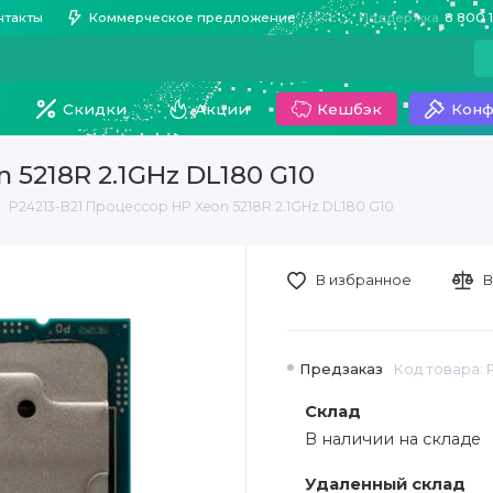
нтакты
Коммерческое предложение
Поддержка
8 800 
Скидки
Акции
Кешбэк
Конф
 5218R 2.1GHz DL180 G10
P24213-B21 Процессор HP Xeon 5218R 2.1GHz DL180 G10
В избранное
В
Предзаказ
Код товара: 
Склад
В наличии на складе
Удаленный склад