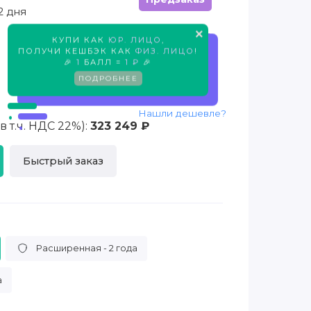
2 дня
×
КУПИ КАК
ЮР. ЛИЦО
,
Предзаказ
ПОЛУЧИ КЕШБЭК КАК
ФИЗ. ЛИЦО
!
🎉
1
БАЛЛ =
1 ₽
🎉
ПОДРОБНЕЕ
Нашли дешевле?
 т.ч. НДС 22%):
323 249 ₽
Быстрый заказ
Расширенная - 2 года
а