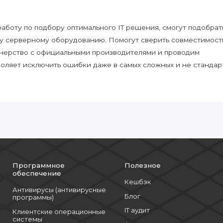
боту по подбору оптимального IT решения, смогут подобрат
у серверному оборудованию. Помогут сверить совместимост
нерство с официальными производителями и проводим
воляет исключить ошибки даже в самых сложных и не стандар
Программное
Полезное
обеспечение
Кешбэк
Антивирусы (антивирусные
Блог
программы)
IT аудит
Клиентские операционные
системы