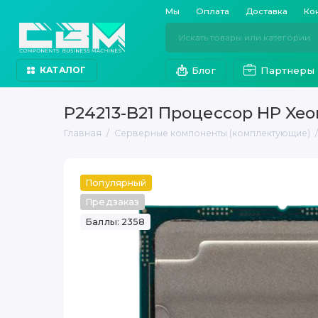
Мы
Оплата
Доставка
Ко
Блог
Партнеры
КАТАЛОГ
P24213-B21 Процессор HP Xeon
Главная
Серверные компоненты (комплектующие)
Популярный
Предзаказ
Баллы: 2358