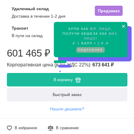
Удаленный склад
Предзаказ
Доставка в течении 1-2 дня
×
Транзит
КУПИ КАК
ЮР. ЛИЦО
,
Предзаказ
ПОЛУЧИ КЕШБЭК КАК
ФИЗ.
В пути на склад
ЛИЦО
!
🎉
1
БАЛЛ =
1 ₽
🎉
ПОДРОБНЕЕ
601 465 ₽
Корпоративная цена (в т.ч. НДС 22%):
673 641 ₽
В корзину
Быстрый заказ
Нашли дешевле?
В избранное
В сравнение