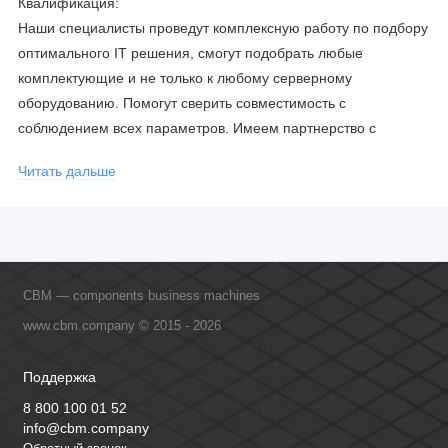
Квалификация:
Наши специалисты проведут комплексную работу по подбору
оптимального IT решения, смогут подобрать любые
комплектующие и не только к любому серверному
оборудованию. Помогут сверить совместимость с
соблюдением всех параметров. Имеем партнерство с
официальными производителями и проводим регулярное
Читать дальше
обучение сотрудников, что позволяет исключить ошибки даже
в самых сложных и не стандартных решениях.
CBM — components business machines
www.cbm.company © 2015 - 2026
Поддержка
8 800 100 01 52
info@cbm.company