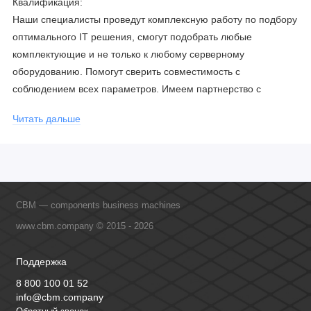
Квалификация:
Наши специалисты проведут комплексную работу по подбору
оптимального IT решения, смогут подобрать любые
комплектующие и не только к любому серверному
оборудованию. Помогут сверить совместимость с
соблюдением всех параметров. Имеем партнерство с
официальными производителями и проводим регулярное
Читать дальше
обучение сотрудников, что позволяет исключить ошибки даже
в самых сложных и не стандартных решениях.
CBM — components business machines
www.cbm.company © 2015 - 2026
Поддержка
8 800 100 01 52
info@cbm.company