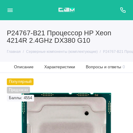
P24767-B21 Процессор HP Xeon
4214R 2.4GHz DX380 G10
Главная
Серверные компоненты (комплектующие)
P24767-B21 Проц
Описание
Характеристики
Вопросы и ответы
0
Популярный
Предзаказ
Баллы: 4554