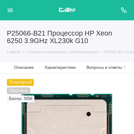
P25066-B21 Процессор HP Xeon
6250 3.9GHz XL230k G10
Главная
Серверные компоненты (комплектующие)
P25066-B21 Проц
Описание
Характеристики
Вопросы и ответы
0
Популярный
Предзаказ
Баллы: 5058