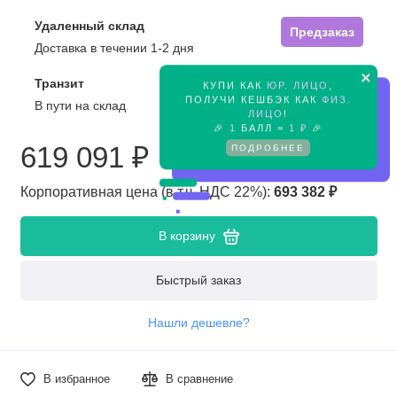
Удаленный склад
Предзаказ
Доставка в течении 1-2 дня
×
Транзит
КУПИ КАК
ЮР. ЛИЦО
,
Предзаказ
ПОЛУЧИ КЕШБЭК КАК
ФИЗ.
В пути на склад
ЛИЦО
!
🎉
1
БАЛЛ =
1 ₽
🎉
619 091 ₽
ПОДРОБНЕЕ
Корпоративная цена (в т.ч. НДС 22%):
693 382 ₽
В корзину
Быстрый заказ
Нашли дешевле?
В избранное
В сравнение