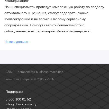
Квалификация:
Наши специалисты проведут комплексную работу по подбору
оптимального IT решения, смогут подобрать любые
комплектующие и не только к любому серверному
оборудованию. Помогут сверить совместимость с
соблюдением всех параметров. Имеем партнерство с
официальными производителями и проводим регулярное
Читать дальше
обучение сотрудников, что позволяет исключить ошибки даже
в самых сложных и не стандартных решениях.
CBM — components business machines
www.cbm.company © 2015 - 2026
Поддержка
8 800 100 01 52
info@cbm.company