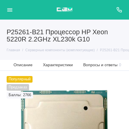
P25261-B21 Процессор HP Xeon
5220R 2.2GHz XL230k G10
Главная
Серверные компоненты (комплектующие)
P25261-B21 Проц
Описание
Характеристики
Вопросы и ответы
0
Популярный
Предзаказ
Баллы: 2766