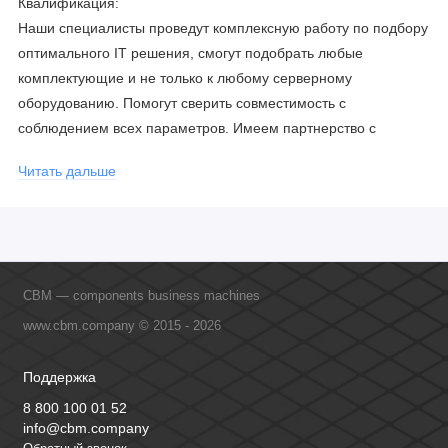
Квалификация:
Наши специалисты проведут комплексную работу по подбору
оптимального IT решения, смогут подобрать любые
комплектующие и не только к любому серверному
оборудованию. Помогут сверить совместимость с
соблюдением всех параметров. Имеем партнерство с
официальными производителями и проводим регулярное
Читать дальше
обучение сотрудников, что позволяет исключить ошибки даже
в самых сложных и не стандартных решениях.
CBM — components business machines
www.cbm.company © 2015 - 2026
Поддержка
8 800 100 01 52
info@cbm.company