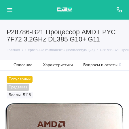
P28786-B21 Процессор AMD EPYC
7F72 3.2GHz DL385 G10+ G11
Главная
Серверные компоненты (комплектующие)
P28786-B21 Проц
Описание
Характеристики
Вопросы и ответы
0
Популярный
Предзаказ
Баллы: 5118