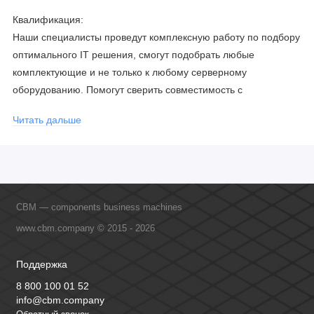
Квалификация:
Наши специалисты проведут комплексную работу по подбору
оптимального IT решения, смогут подобрать любые
комплектующие и не только к любому серверному
оборудованию. Помогут сверить совместимость с
соблюдением всех параметров. Имеем партнерство с
Читать дальше
официальными производителями и проводим регулярное
обучение сотрудников, что позволяет исключить ошибки даже
в самых сложных и не стандартных решениях.
CBM — components business machines
www.cbm.company © 2015 - 2026
Поддержка
8 800 100 01 52
info@cbm.company