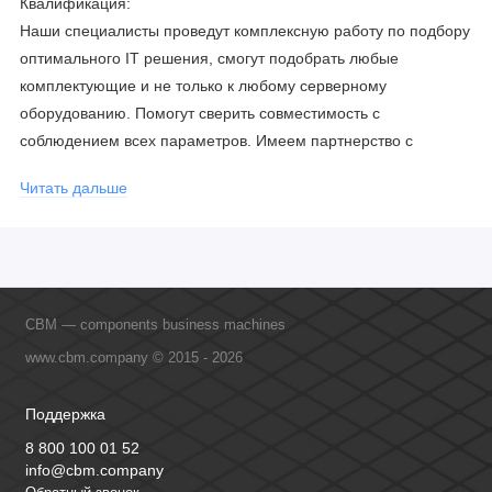
Квалификация:
Наши специалисты проведут комплексную работу по подбору
оптимального IT решения, смогут подобрать любые
комплектующие и не только к любому серверному
оборудованию. Помогут сверить совместимость с
соблюдением всех параметров. Имеем партнерство с
официальными производителями и проводим регулярное
Читать дальше
обучение сотрудников, что позволяет исключить ошибки даже
в самых сложных и не стандартных решениях.
CBM — components business machines
www.cbm.company © 2015 - 2026
Поддержка
8 800 100 01 52
info@cbm.company