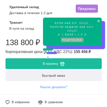
Удаленный склад
Предзаказ
Доставка в течении 1-2 дня
×
Транзит
КУПИ КАК
ЮР. ЛИЦО
,
Предзаказ
ПОЛУЧИ КЕШБЭК КАК
ФИЗ.
В пути на склад
ЛИЦО
!
🎉
1
БАЛЛ =
1 ₽
🎉
138 800 ₽
ПОДРОБНЕЕ
Корпоративная цена (в т.ч. НДС 22%):
155 456 ₽
В корзину
Быстрый заказ
Нашли дешевле?
В избранное
В сравнение