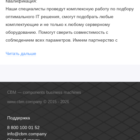
Квалификация:
Наши специалисты проведут комплексную работу по подбору
оптимального IT решения, смогут подобрать любые
комплектующие и не только к любому серверному
оборудованию. Помогут сверить совместимость с
соблюдением всех параметров. Имеем партнерство с
официальными производителями и проводим регулярное
Читать дальше
обучение сотрудников, что позволяет исключить ошибки даже
в самых сложных и не стандартных решениях.
CBM — components business machines
www.cbm.company © 2015 - 2026
Поддержка
8 800 100 01 52
info@cbm.company