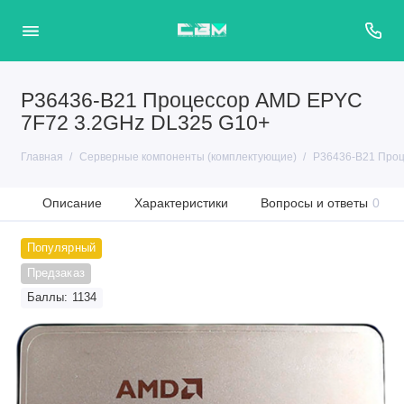
P36436-B21 Процессор AMD EPYC
7F72 3.2GHz DL325 G10+
Главная
Серверные компоненты (комплектующие)
P36436-B21 Проц
Описание
Характеристики
Вопросы и ответы
0
Популярный
Предзаказ
Баллы: 1134