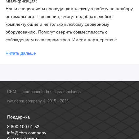
Квалификация:
Наши специалисты проведут комплексную работу по подбору
оптимального IT решения, смогут подобрать любые
комплектующие и не только к любому серверному
оборудованию. Помогут сверить совместимость с
соблюдением всех параметров. Имеем партнерство с
официальными производителями и проводим регулярное
Читать дальше
обучение сотрудников, что позволяет исключить ошибки даже
в самых сложных и не стандартных решениях.
CBM — components business machines
www.cbm.company © 2015 - 2026
Поддержка
8 800 100 01 52
info@cbm.company