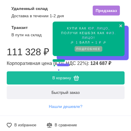
Удаленный склад
Предзаказ
Доставка в течении 1-2 дня
×
Транзит
КУПИ КАК
ЮР. ЛИЦО
,
Предзаказ
ПОЛУЧИ КЕШБЭК КАК
ФИЗ.
В пути на склад
ЛИЦО
!
🎉
1
БАЛЛ =
1 ₽
🎉
111 328 ₽
ПОДРОБНЕЕ
Корпоративная цена (в т.ч. НДС 22%):
124 687 ₽
В корзину
Быстрый заказ
Нашли дешевле?
В избранное
В сравнение