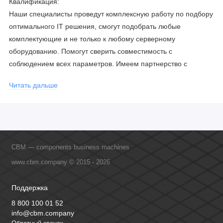
Квалификация:
Наши специалисты проведут комплексную работу по подбору
оптимального IT решения, смогут подобрать любые
комплектующие и не только к любому серверному
оборудованию. Помогут сверить совместимость с
соблюдением всех параметров. Имеем партнерство с
официальными производителями и проводим регулярное
Читать дальше
обучение сотрудников, что позволяет исключить ошибки даже
в самых сложных и не стандартных решениях.
CBM — components business machines
www.cbm.company © 2015 - 2026
Поддержка
8 800 100 01 52
info@cbm.company