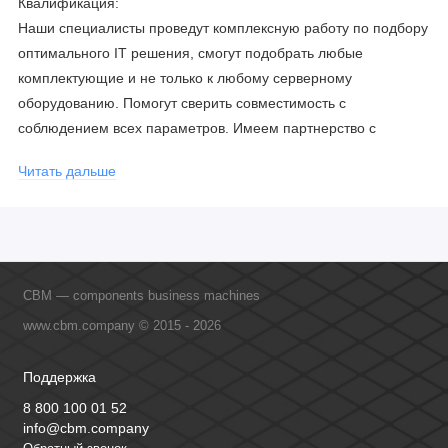
Квалификация:
Наши специалисты проведут комплексную работу по подбору
оптимального IT решения, смогут подобрать любые
комплектующие и не только к любому серверному
оборудованию. Помогут сверить совместимость с
соблюдением всех параметров. Имеем партнерство с
официальными производителями и проводим регулярное
Читать дальше
обучение сотрудников, что позволяет исключить ошибки даже
в самых сложных и не стандартных решениях.
CBM — components business machines
www.cbm.company © 2015 - 2026
Поддержка
8 800 100 01 52
info@cbm.company