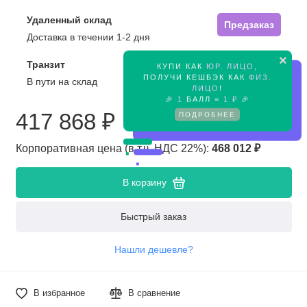
Удаленный склад
Предзаказ
Доставка в течении 1-2 дня
×
Транзит
КУПИ КАК
ЮР. ЛИЦО
,
Предзаказ
ПОЛУЧИ КЕШБЭК КАК
ФИЗ.
В пути на склад
ЛИЦО
!
🎉
1
БАЛЛ =
1 ₽
🎉
417 868 ₽
ПОДРОБНЕЕ
Корпоративная цена (в т.ч. НДС 22%):
468 012 ₽
В корзину
Быстрый заказ
Нашли дешевле?
В избранное
В сравнение