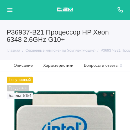
P36937-B21 Процессор HP Xeon
6348 2.6GHz G10+
Главная
Серверные компоненты (комплектующие)
P36937-B21 Проц
Описание
Характеристики
Вопросы и ответы
0
Популярный
Предзаказ
Баллы: 5154