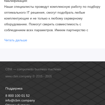
Квалификация:
Наши специалисты проведут комплексную работу по подбору
оптимального IT решения, смогут подобрать любые
комплектующие и не только к любому серверному
оборудованию. Помогут сверить совместимость с
соблюдением всех параметров. Имеем партнерство с
официальными производителями и проводим регулярное
Читать дальше
обучение сотрудников, что позволяет исключить ошибки даже
в самых сложных и не стандартных решениях.
CBM — components business machines
www.cbm.company © 2015 - 2026
Поддержка
8 800 100 01 52
info@cbm.company