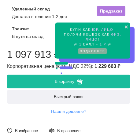
Удаленный склад
Предзаказ
Доставка в течении 1-2 дня
×
Транзит
КУПИ КАК
ЮР. ЛИЦО
,
Предзаказ
ПОЛУЧИ КЕШБЭК КАК
ФИЗ.
В пути на склад
ЛИЦО
!
🎉
1
БАЛЛ =
1 ₽
🎉
1 097 913 ₽
ПОДРОБНЕЕ
Корпоративная цена (в т.ч. НДС 22%):
1 229 663 ₽
В корзину
Быстрый заказ
Нашли дешевле?
В избранное
В сравнение