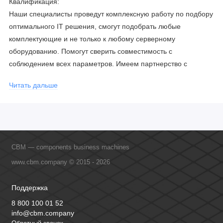
Квалификация:
Наши специалисты проведут комплексную работу по подбору
оптимального IT решения, смогут подобрать любые
комплектующие и не только к любому серверному
оборудованию. Помогут сверить совместимость с
соблюдением всех параметров. Имеем партнерство с
официальными производителями и проводим регулярное
Читать дальше
обучение сотрудников, что позволяет исключить ошибки даже
в самых сложных и не стандартных решениях.
CBM — components business machines
www.cbm.company © 2015 - 2026
Поддержка
8 800 100 01 52
info@cbm.company