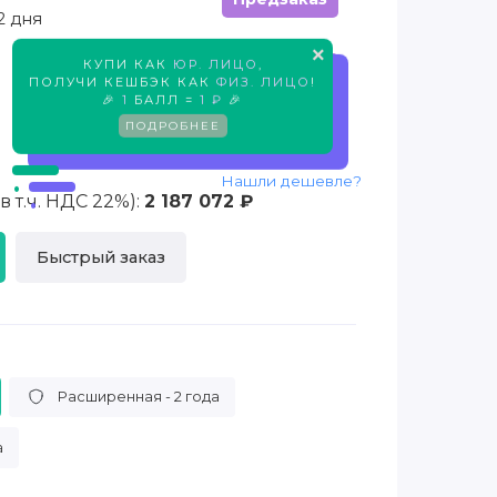
2 дня
×
КУПИ КАК
ЮР. ЛИЦО
,
Предзаказ
ПОЛУЧИ КЕШБЭК КАК
ФИЗ. ЛИЦО
!
🎉
1
БАЛЛ =
1 ₽
🎉
ПОДРОБНЕЕ
Нашли дешевле?
 т.ч. НДС 22%):
2 187 072 ₽
Быстрый заказ
Расширенная - 2 года
а