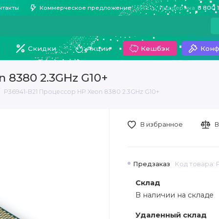
нтакты
Коммерческое предложение
Поддержка
8 800 
Скидки
Акции
Кешбэк
Конф
n 8380 2.3GHz G10+
P36941-B21 Процессор HP Xeon 8380 2.3GHz G10+
В избранное
В
Предзаказ
Код товара: 
Склад
В наличии на складе
Удаленный склад