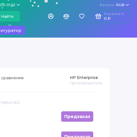
100 01 52
Валюта
RUB
Корзина
0
Найти
0 ₽
игуратор
HP Enterprise
 сравнение
Производитель
P36941-B21
Предзаказ
Предзаказ