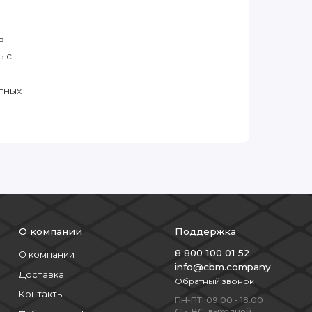
ь
ь с
тных
О компании
Поддержка
8 800 100 01 52
О компании
info@cbm.company
Доставка
Обратный звонок
Контакты
ПН-ПТ: 09:00 - 18:00
СБ, ВС: выходной