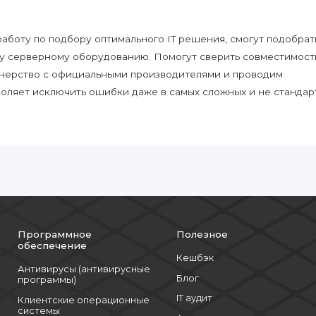
боту по подбору оптимального IT решения, смогут подобрат
у серверному оборудованию. Помогут сверить совместимост
нерство с официальными производителями и проводим
воляет исключить ошибки даже в самых сложных и не стандар
Программное
Полезное
обеспечение
Кешбэк
Антивирусы (антивирусные
Блог
программы)
IT аудит
Клиентские операционные
системы