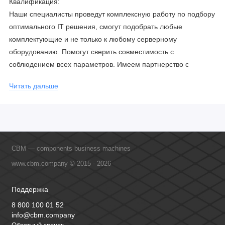
Квалификация:
Наши специалисты проведут комплексную работу по подбору
оптимального IT решения, смогут подобрать любые
комплектующие и не только к любому серверному
оборудованию. Помогут сверить совместимость с
соблюдением всех параметров. Имеем партнерство с
официальными производителями и проводим регулярное
Читать дальше
обучение сотрудников, что позволяет исключить ошибки даже
в самых сложных и не стандартных решениях.
CBM — components business machines
www.cbm.company © 2015 - 2026
Поддержка
8 800 100 01 52
info@cbm.company