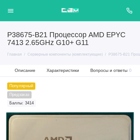
P38675-B21 Процессор AMD EPYC
7413 2.65GHz G10+ G11
Главная
Серверные компоненты (комплектующие)
P38675-B21 Проц
Описание
Характеристики
Вопросы и ответы
0
Популярный
Предзаказ
Баллы: 3414