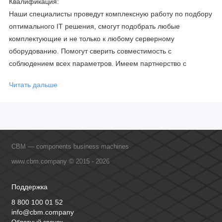
Квалификация:
Наши специалисты проведут комплексную работу по подбору
оптимального IT решения, смогут подобрать любые
комплектующие и не только к любому серверному
оборудованию. Помогут сверить совместимость с
соблюдением всех параметров. Имеем партнерство с
официальными производителями и проводим регулярное
Читать дальше
обучение сотрудников, что позволяет исключить ошибки даже
в самых сложных и не стандартных решениях.
CBM — components business machines
www.cbm.company © 2015 - 2026
Поддержка
8 800 100 01 52
info@cbm.company