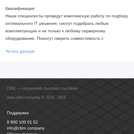
Квалификация:
Наши специалисты проведут комплексную работу по подбору
оптимального IT решения, смогут подобрать любые
комплектующие и не только к любому серверному
оборудованию. Помогут сверить совместимость с
соблюдением всех параметров. Имеем партнерство с
Читать дальше
официальными производителями и проводим регулярное
обучение сотрудников, что позволяет исключить ошибки даже
в самых сложных и не стандартных решениях.
CBM — components business machines
www.cbm.company © 2015 - 2026
Поддержка
8 800 100 01 52
info@cbm.company