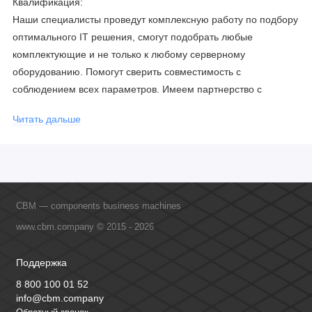
Квалификация:
Наши специалисты проведут комплексную работу по подбору
оптимального IT решения, смогут подобрать любые
комплектующие и не только к любому серверному
оборудованию. Помогут сверить совместимость с
соблюдением всех параметров. Имеем партнерство с
официальными производителями и проводим регулярное
Читать дальше
обучение сотрудников, что позволяет исключить ошибки даже
в самых сложных и не стандартных решениях.
CBM — components business machines
www.cbm.company © 2015 - 2026
Поддержка
8 800 100 01 52
info@cbm.company