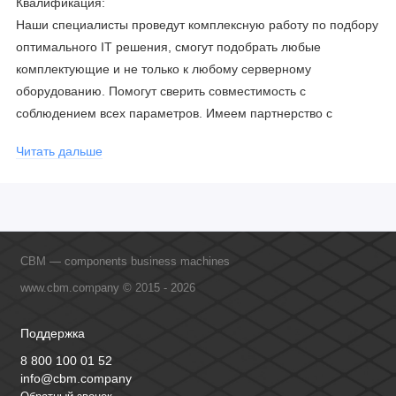
Квалификация:
Наши специалисты проведут комплексную работу по подбору
оптимального IT решения, смогут подобрать любые
комплектующие и не только к любому серверному
оборудованию. Помогут сверить совместимость с
соблюдением всех параметров. Имеем партнерство с
официальными производителями и проводим регулярное
Читать дальше
обучение сотрудников, что позволяет исключить ошибки даже
в самых сложных и не стандартных решениях.
CBM — components business machines
www.cbm.company © 2015 - 2026
Поддержка
8 800 100 01 52
info@cbm.company