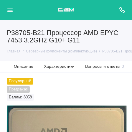
P38705-B21 Процессор AMD EPYC
7453 3.2GHz G10+ G11
Главная
Серверные компоненты (комплектующие)
P38705-B21 Проц
Описание
Характеристики
Вопросы и ответы
0
Популярный
Предзаказ
Баллы: 8058