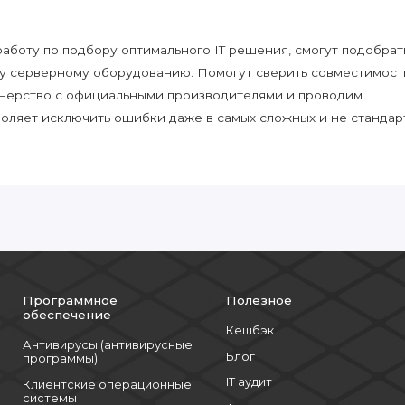
боту по подбору оптимального IT решения, смогут подобрат
у серверному оборудованию. Помогут сверить совместимост
нерство с официальными производителями и проводим
воляет исключить ошибки даже в самых сложных и не стандар
Программное
Полезное
обеспечение
Кешбэк
Антивирусы (антивирусные
Блог
программы)
IT аудит
Клиентские операционные
системы