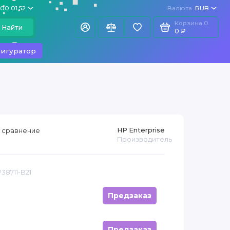
100 01 52
Валюта
RUB
Корзина
0
Найти
0 ₽
игуратор
HP Enterprise
 сравнение
Производитель
38711-B21
Предзаказ
Предзаказ