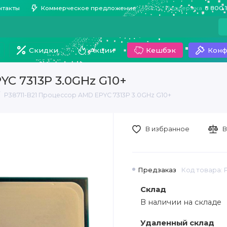
нтакты
Коммерческое предложение
Поддержка
8 800 
Скидки
Акции
Кешбэк
Конф
YC 7313P 3.0GHz G10+
P38711-B21 Процессор AMD EPYC 7313P 3.0GHz G10+
В избранное
В
Предзаказ
Код товара: P
Склад
В наличии на складе
Удаленный склад