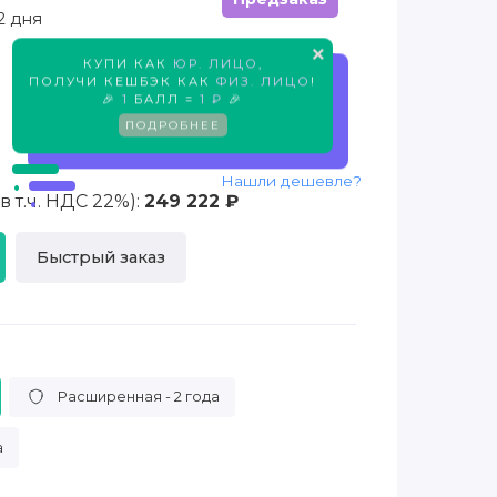
2 дня
×
КУПИ КАК
ЮР. ЛИЦО
,
Предзаказ
ПОЛУЧИ КЕШБЭК КАК
ФИЗ. ЛИЦО
!
🎉
1
БАЛЛ =
1 ₽
🎉
ПОДРОБНЕЕ
Нашли дешевле?
 т.ч. НДС 22%):
249 222 ₽
Быстрый заказ
Расширенная - 2 года
а