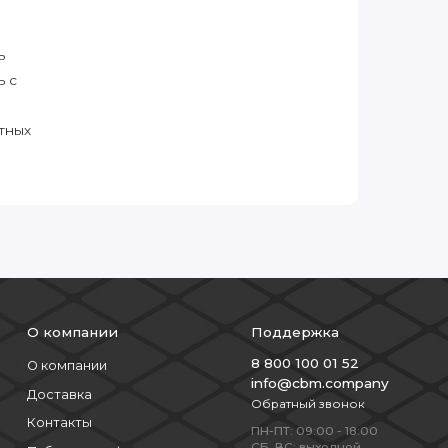
ь
ь с
тных
О компании
Поддержка
8 800 100 01 52
О компании
info@cbm.company
Доставка
Обратный звонок
Контакты
ПН-ПТ: 09:00 - 18:00
СБ, ВС: выходной