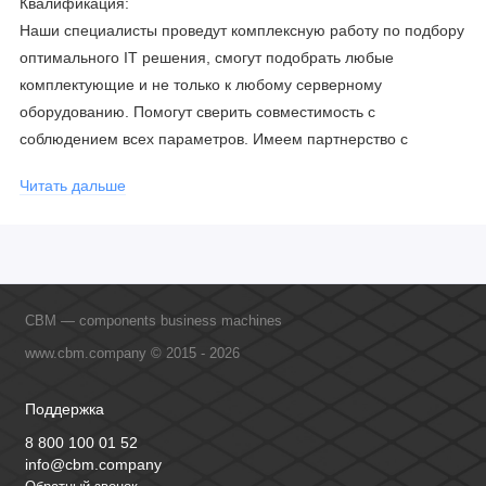
Квалификация:
Наши специалисты проведут комплексную работу по подбору
оптимального IT решения, смогут подобрать любые
комплектующие и не только к любому серверному
оборудованию. Помогут сверить совместимость с
соблюдением всех параметров. Имеем партнерство с
официальными производителями и проводим регулярное
Читать дальше
обучение сотрудников, что позволяет исключить ошибки даже
в самых сложных и не стандартных решениях.
CBM — components business machines
www.cbm.company © 2015 - 2026
Поддержка
8 800 100 01 52
info@cbm.company