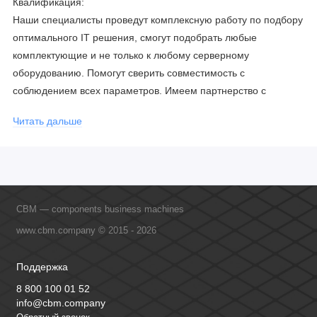
Квалификация:
Наши специалисты проведут комплексную работу по подбору
оптимального IT решения, смогут подобрать любые
комплектующие и не только к любому серверному
оборудованию. Помогут сверить совместимость с
соблюдением всех параметров. Имеем партнерство с
официальными производителями и проводим регулярное
Читать дальше
обучение сотрудников, что позволяет исключить ошибки даже
в самых сложных и не стандартных решениях.
CBM — components business machines
www.cbm.company © 2015 - 2026
Поддержка
8 800 100 01 52
info@cbm.company