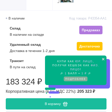
В наличии
Код товара: P43354-AA1
Склад
Предзаказ
В наличии на складе
Удаленный склад
Достаточно
Доставка в течении 1-2 дня
×
Транзит
КУПИ КАК
ЮР. ЛИЦО
,
Предзаказ
ПОЛУЧИ КЕШБЭК КАК
ФИЗ.
В пути на склад
ЛИЦО
!
🎉
1
БАЛЛ =
1 ₽
🎉
183 324 ₽
ПОДРОБНЕЕ
Корпоративная цена (в т.ч. НДС 22%):
205 323 ₽
В корзину