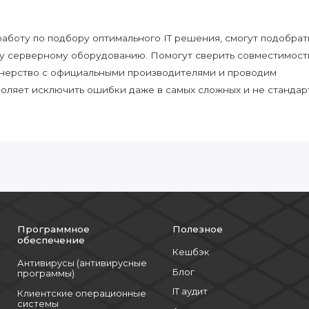
боту по подбору оптимального IT решения, смогут подобрат
у серверному оборудованию. Помогут сверить совместимост
нерство с официальными производителями и проводим
воляет исключить ошибки даже в самых сложных и не стандар
Программное
Полезное
обеспечение
Кешбэк
Антивирусы (антивирусные
Блог
программы)
IT аудит
Клиентские операционные
системы