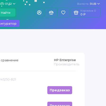
100 01 52
Валюта
RUB
Корзина
0
Найти
0 ₽
игуратор
HP Enterprise
 сравнение
Производитель
P45250-B21
Предзаказ
Предзаказ