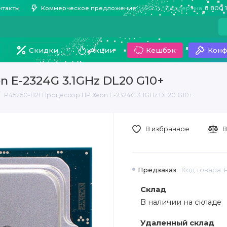
нтакты
Коммерческое предложение
Поддержка
8 800 
Скидки
Акции
Кешбэк
Конф
n E-2324G 3.1GHz DL20 G10+
P45250-B21 Процессор HP Xeon E-2324G 3.1GHz DL20 G10+
В избранное
В
Предзаказ
Код товара: 
Склад
В наличии на складе
Удаленный склад