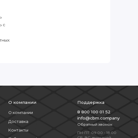
ь
ь с
тных
О компании
Поддержка
8 800 100 01 52
О компании
info@cbm.company
Доставка
Обратный звонок
Контакты
ПН-ПТ: 09:00 - 18:00
СБ, ВС: выходной