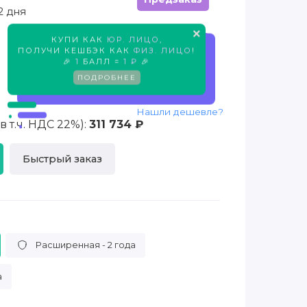
2 дня
×
КУПИ КАК
ЮР. ЛИЦО
,
Предзаказ
ПОЛУЧИ КЕШБЭК КАК
ФИЗ. ЛИЦО
!
🎉
1
БАЛЛ =
1 ₽
🎉
ПОДРОБНЕЕ
Нашли дешевле?
 т.ч. НДС 22%):
311 734 ₽
Быстрый заказ
Расширенная - 2 года
а